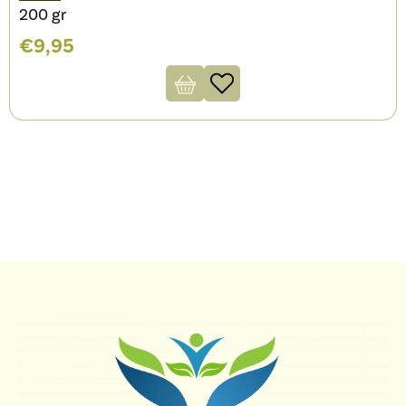
200 gr
€
9,95