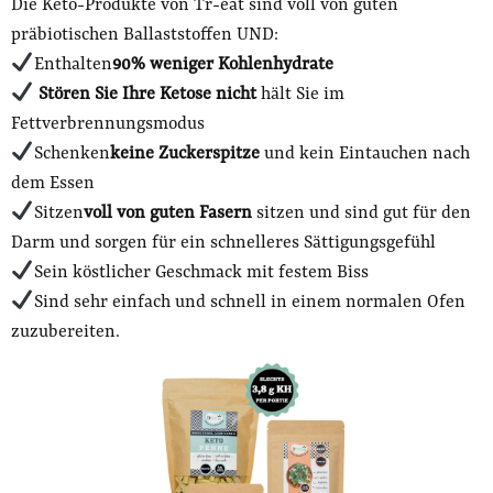
Die Keto-Produkte von Tr-eat sind voll von guten
präbiotischen Ballaststoffen UND:
Enthalten
90% weniger Kohlenhydrate
Stören Sie Ihre Ketose nicht
hält Sie im
Fettverbrennungsmodus
Schenken
keine Zuckerspitze
und kein Eintauchen nach
dem Essen
Sitzen
voll von guten Fasern
sitzen und sind gut für den
Darm und sorgen für ein schnelleres Sättigungsgefühl
Sein köstlicher Geschmack mit festem Biss
Sind sehr einfach und schnell in einem normalen Ofen
zuzubereiten.