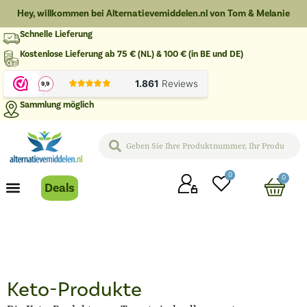
Hey, willkommen bei Alternatievemiddelen.nl von Tom & Melanie
Schnelle Lieferung
Kostenlose Lieferung ab 75 € (NL) & 100 € (in BE und DE)
Sammlung möglich
0
0
Deals
Keto-Produkte