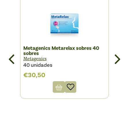
Metagenics Metarelax sobres 40
ProO
sobres
cro
30
Metagenics
ProO
40 unidades
€
87
€
30,50
Valo
4
con
Este 
de 5
fabric
bas
Filt
valo
de
clie