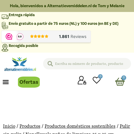
Hola, bienvenidos a Alternatievemiddelen.nl de Tom y Melanie
Entrega rápida
Envío gratuito a partir de 75 euros (NL) y 100 euros (en BE y DE)
Recogida posible
0
0
Ofertas
Inicio
/
Productos
/
Productos domésticos sostenibles
/
Pulir