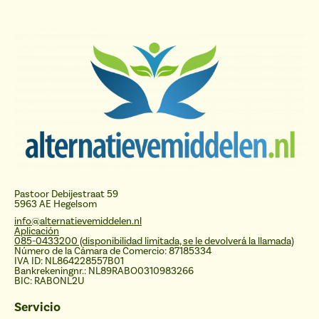
Pastoor Debijestraat 59
5963 AE Hegelsom
info@alternatievemiddelen.nl
Aplicación
085-0433200 (disponibilidad limitada, se le devolverá la llamada)
Número de la Cámara de Comercio: 87185334
IVA ID: NL864228557B01
Bankrekeningnr.: NL89RABO0310983266
BIC: RABONL2U
Servicio