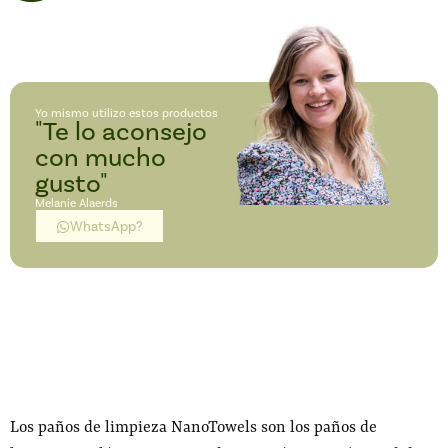
Yo mismo utilizo estos productos
"Te lo aconsejo
con mucho
gusto"
Melanie Alaerds
WhatsApp?
Los paños de limpieza NanoTowels son los paños de