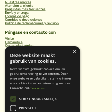
Nuestras marcas
Atención al cliente
Preguntas más frecuentes
Envío y entrega
Formas de pago
Cambios o devoluciones
Política de reclamaciones y revisión
Póngase en contacto con
Visite
Llamando a
Correo electrónico
×
Sociales
Deze website maakt
gebruik van cookies.
Facebook
Instagram
YouTube
Deze website gebruikt cookies om uw
gebruikerservaring te verbeteren. Door
Categorías
onze website te gebruiken, stemt u in met
alle cookies in overeenstemming met ons
Filtros de agua
Botellas para beber
Cookiebeleid.
Lees verder
Vitalizadores y placas energéticas
Productos domésticos sostenibles
Cuidados naturales
STRIKT NOODZAKELIJK
Alimentos sanos
Vitaminas, minerales y suplementos
PRESTATIE
Libros