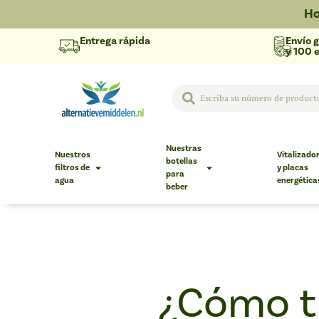
Ho
Entrega rápida
Envío g
y 100 e
Nuestras
Nuestros
Vitalizado
botellas
filtros de
y placas
para
agua
energética
beber
¿Cómo t