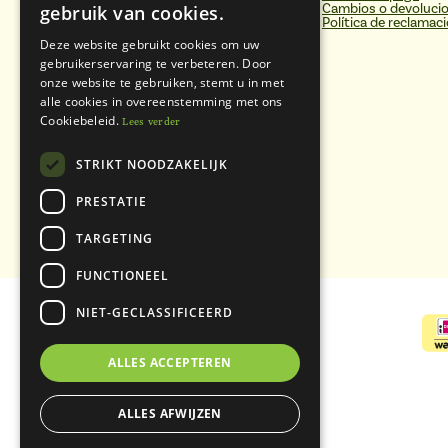
Cambios o devoluci
gebruik van cookies.
Política de reclamaci
Deze website gebruikt cookies om uw
Pastoor Debijestraat 59
5963 AE Hegelsom
gebruikerservaring te verbeteren. Door
onze website te gebruiken, stemt u in met
info@alternatievemiddelen.nl
Aplicación
alle cookies in overeenstemming met ons
085-0433200 (disponibilidad
Cookiebeleid.
Lees verder
limitada, se le devolverá la llamada)
Número de la Cámara de Comercio:
87185334
STRIKT NOODZAKELIJK
IVA ID: NL864228557B01
Bankrekeningnr.:
NL89RABO0310983266
PRESTATIE
BIC: RABONL2U
TARGETING
FUNCTIONEEL
NIET-GECLASSIFICEERD
ALLES ACCEPTEREN
ALLES AFWIJZEN