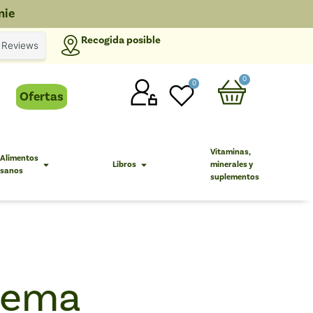
nie
Recogida posible
0
0
Ofertas
Vitaminas,
Alimentos
Libros
minerales y
sanos
suplementos
tema