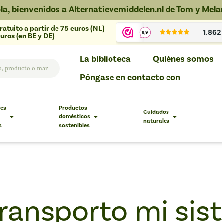
la, bienvenidos a Alternatievemiddelen.nl de Tom y Mela
ratuito a partir de 75 euros (NL)
uros (en BE y DE)
La biblioteca
Quiénes somos
Póngase en contacto con
res
Productos
Cuidados
domésticos
naturales
s
sostenibles
ransporto mi sis