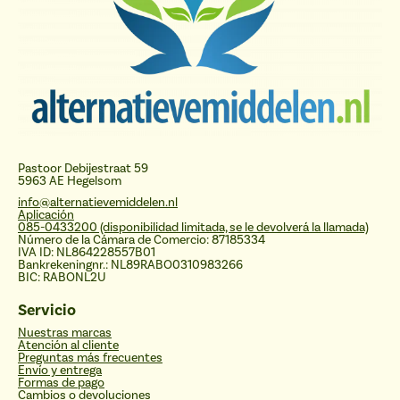
Pastoor Debijestraat 59
5963 AE Hegelsom
info@alternatievemiddelen.nl
Aplicación
085-0433200 (disponibilidad limitada, se le devolverá la llamada)
Número de la Cámara de Comercio: 87185334
IVA ID: NL864228557B01
Bankrekeningnr.: NL89RABO0310983266
BIC: RABONL2U
Servicio
Nuestras marcas
Atención al cliente
Preguntas más frecuentes
Envío y entrega
Formas de pago
Cambios o devoluciones