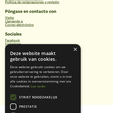
Política de reclamaciones y revisión
Póngase en contacto con
Visite
Llamando a
Correo electrónico
Sociales
Facebook
Instagram
×
YouTube
Deze website maakt
Categorías
gebruik van cookies.
Filtros de agua
Botellas para beber
Deze website gebruikt cookies om uw
Vitalizadores y placas energéticas
gebruikerservaring te verbeteren. Door
Productos domésticos sostenibles
onze website te gebruiken, stemt u in met
Cuidados naturales
Alimentos sanos
alle cookies in overeenstemming met ons
Vitaminas, minerales y suplementos
Cookiebeleid.
Lees verder
Libros
STRIKT NOODZAKELIJK
PRESTATIE