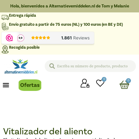
Hola, bienvenidos a Alternatievemiddelen.nl de Tom y Melanie
Entrega rápida
Envío gratuito a partir de 75 euros (NL) y 100 euros (en BE y DE)
Recogida posible
0
0
Ofertas
Vitalizador del aliento